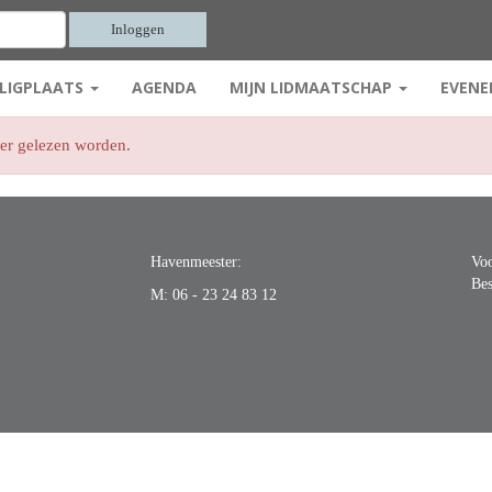
Inloggen
LIGPLAATS
AGENDA
MIJN LIDMAATSCHAP
EVENE
eer gelezen worden.
Havenmeester:
Voo
Bes
M:
06 - 23 24 83 12