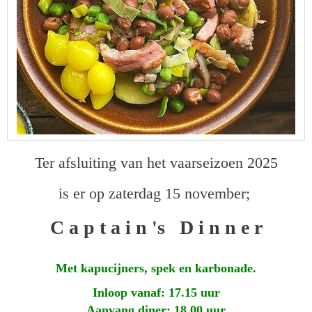
Ter afsluiting van het vaarseizoen 2025
is er op zaterdag 15 november;
C a p t a i n 's D i n n e r
Met kapucijners, spek en karbonade.
Inloop vanaf: 17.15 uur
Aanvang diner: 18.00 uur